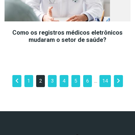
Como os registros médicos eletrônicos
mudaram o setor de saúde?
Navegação
Page
Page
Page
Page
Page
Page
Page
1
2
3
4
5
6
…
14
por
posts