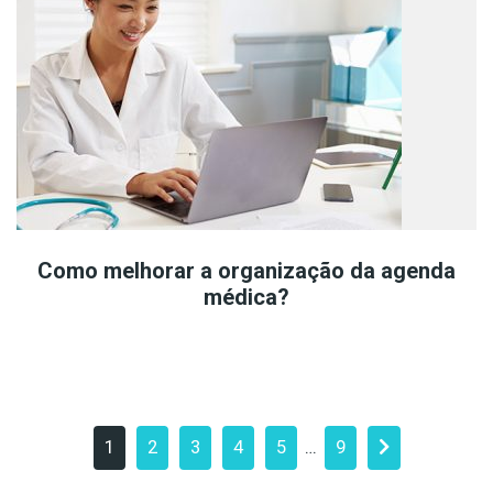
Como melhorar a organização da agenda
médica?
Navegação
Page
Page
Page
Page
Page
Page
1
2
3
4
5
…
9