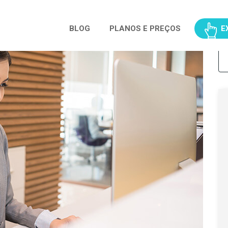
BLOG
PLANOS E PREÇOS
E
Pe
po